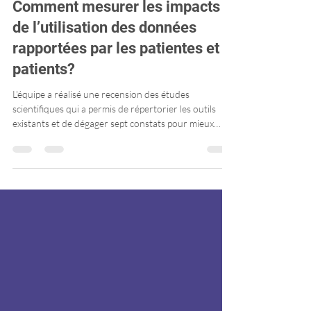
Comment mesurer les impacts
de l’utilisation des données
rapportées par les patientes et
patients?
L'équipe a réalisé une recension des études
scientifiques qui a permis de répertorier les outils
existants et de dégager sept constats pour mieux
évaluer les retombées de l'utilisation des données
rapportées par les patientes et les patients (PROMs et
PREMs). Les résultats démontrent que ces
retombées demeurent encore peu documentées,
particulièrement à l'échelle des organisations et du
système de santé.