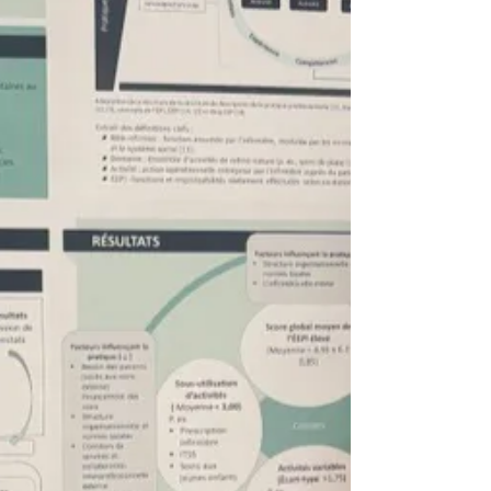
Marie-Eve Poitras a obtenu une subvention de
recherche de près de 100 000$ du Conseil de
recherches en sciences humaines du Canada (CRSH)
dans le cadre du concours Développement savoir
2026! Le projet financé vise à mieux comprendre
l’implantation d’un questionnaire sur l’expérience de
travail (CREM) auprès des personnes intervenantes
en protection de la jeunesse afin de documenter leur
réalité professionnelle et d’améliorer leur expérience
de travail.