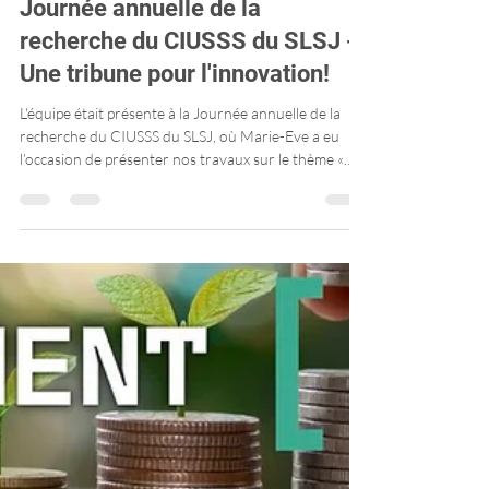
Journée annuelle de la
recherche du CIUSSS du SLSJ -
Une tribune pour l'innovation!
L'équipe était présente à la Journée annuelle de la
recherche du CIUSSS du SLSJ, où Marie-Eve a eu
l’occasion de présenter nos travaux sur le thème «
Transformer les soins primaires avec les données
rapportées par les patientes et patients : conception,
acceptabilité et impacts d’une intervention structurée
». Plusieurs de nos membres ont contribué à cette
journée en présentant des affiches scientifiques et en
partageant leurs projets avec la communauté de
recherche.