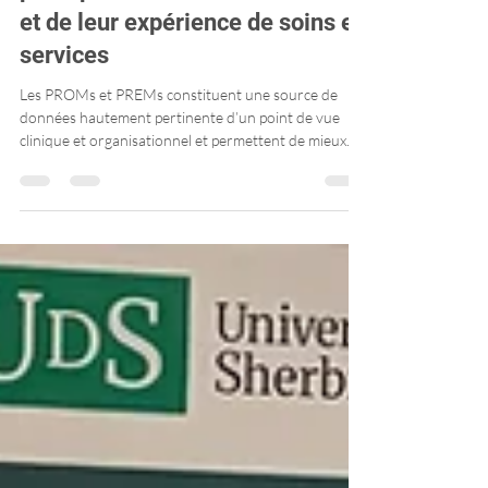
Stratégies pour engager les
patient(e)s à rapporter leur
perception de leur état de santé
et de leur expérience de soins et
services
Les PROMs et PREMs constituent une source de
données hautement pertinente d’un point de vue
clinique et organisationnel et permettent de mieux
cibler les besoins des patientes et patients. Ce
rapport vise à présenter les stratégies et pratiques les
plus efficaces afin de : - Soutenir les différents
contextes de soins dans l’implantation des PROMs et
PREMs. - Bonifier le taux de participation des
patientes et patients à la collecte de ces données.