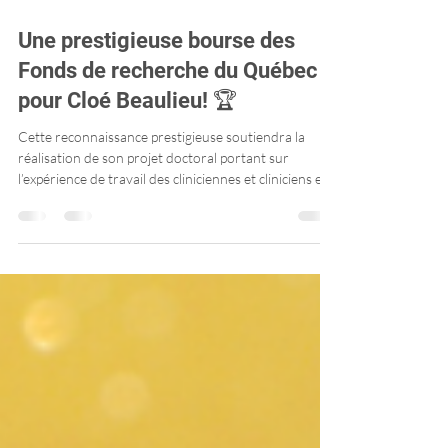
Une prestigieuse bourse des
Fonds de recherche du Québec
pour Cloé Beaulieu! 🏆
Cette reconnaissance prestigieuse soutiendra la
réalisation de son projet doctoral portant sur
l’expérience de travail des cliniciennes et cliniciens en
services sociaux jeunesse. Par ses travaux, Cloé
contribuera au développement de milieux de travail
plus sains et à l’amélioration de la qualité des services
offerts aux jeunes et aux familles, un levier essentiel
pour renforcer le bien-être des équipes et la
performance du système de santé.