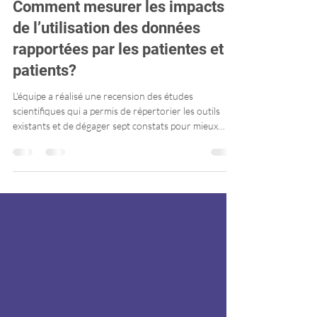
Comment mesurer les impacts
de l’utilisation des données
rapportées par les patientes et
patients?
L'équipe a réalisé une recension des études
scientifiques qui a permis de répertorier les outils
existants et de dégager sept constats pour mieux
évaluer les retombées de l'utilisation des données
rapportées par les patientes et les patients (PROMs et
PREMs). Les résultats démontrent que ces
retombées demeurent encore peu documentées,
particulièrement à l'échelle des organisations et du
système de santé.