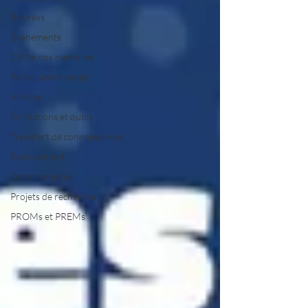
Bourses
Évènements
CV de nos membres
Participation projet
Articles
Formations et outils
Transfert de connaissances
Recrutement
Dans le médias
Projets de recherche
PROMs et PREMs