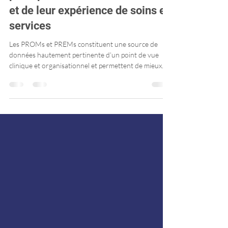
Stratégies pour engager les
patient(e)s à rapporter leur
perception de leur état de santé
et de leur expérience de soins et
services
Les PROMs et PREMs constituent une source de
données hautement pertinente d’un point de vue
clinique et organisationnel et permettent de mieux
cibler les besoins des patientes et patients. Ce
rapport vise à présenter les stratégies et pratiques les
plus efficaces afin de : - Soutenir les différents
contextes de soins dans l’implantation des PROMs et
PREMs. - Bonifier le taux de participation des
patientes et patients à la collecte de ces données.