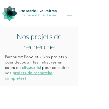
Pre Marie-Eve Poitras
Infirmière et Chercheuse
Nos projets de
recherche
Parcourez l'onglet « Nos projets »
pour découvrir les initiatives en
cours ou
cliquez ici
pour consulter
nos
projets de recherche
complétés
!
Pre Marie-Eve Poitras
Centre intégré universitaire de santé et de
services sociaux du Saguenay—Lac-Saint-Jean
305 rue St-Vallier, Chicoutimi,
C.P. 221