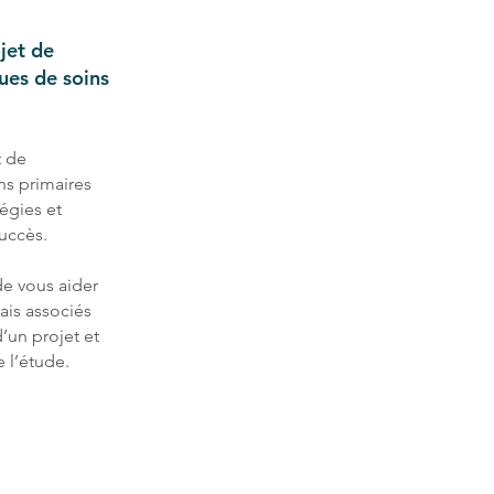
jet de
ues de soins
t de
ns primaires
tégies et
succès.
de vous aider
lais associés
’un projet et
 l’étude.