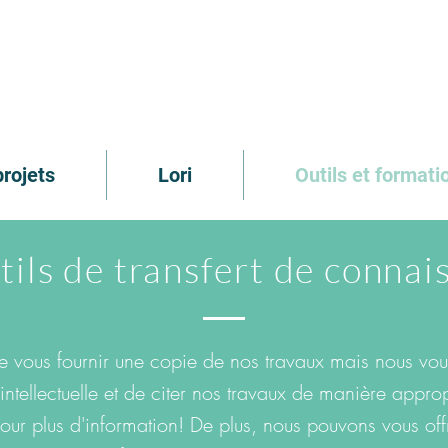
rojets
Lori
Outils et formati
tils de transfert de connai
ir de vous fournir une copie de nos travaux mais nous 
 intellectuelle et de citer nos travaux de manière appr
our plus d'information! De plus, nous pouvons vous off