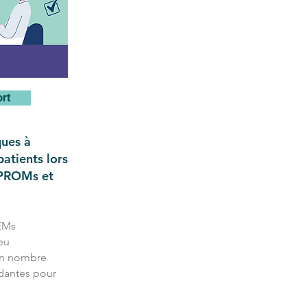
ort
ques à
patients lors
 PROMs et
REMs
eu
’un nombre
dantes pour