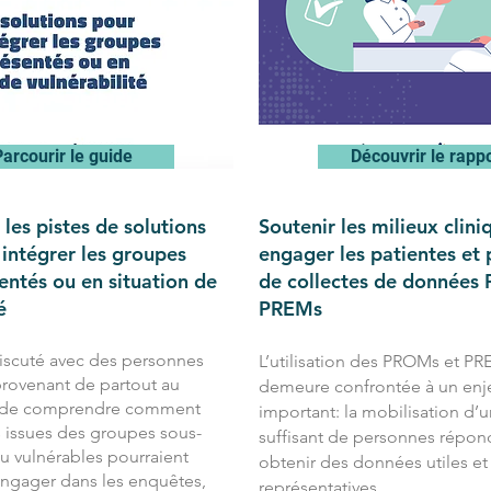
Parcourir le guide
Découvrir le rapp
les pistes de solutions
Soutenir les milieux clini
intégrer les groupes
engager les patientes et 
entés ou en situation de
de collectes de données
é
PREMs
iscuté avec des personnes
L’utilisation des PROMs et P
rovenant de partout au
demeure confrontée à un enj
n de comprendre comment
important: la mobilisation d
 issues des groupes sous-
suffisant de personnes répon
u vulnérables pourraient
obtenir des données utiles et
ngager dans les enquêtes,
représentatives.