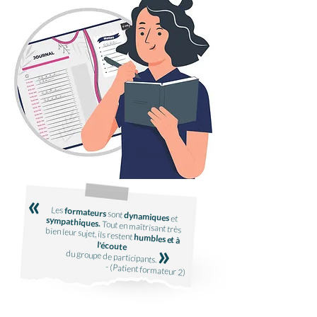
«
Les
formateurs
sont
dynamiques
et
sympathiques.
Tout en maîtrisant très bien leur sujet, ils restent
humbles et à
l'écoute
«
du groupe de participants.
- (Patient formateur 2)