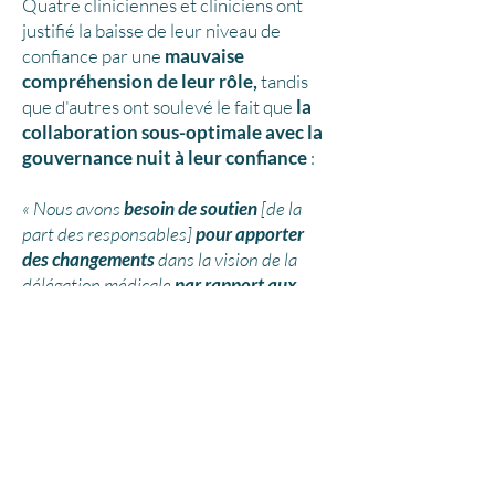
Quatre cliniciennes et cliniciens ont
justifié la baisse de leur niveau de
confiance par une
mauvaise
compréhension de leur rôle,
tandis
que d'autres ont soulevé le fait que
la
collaboration sous-optimale avec la
gouvernance nuit à leur confiance
:
« Nous avons
besoin de soutien
[de la
part des responsables]
pour apporter
des changements
dans la vision de la
délégation médicale
par rapport aux
champs d'exercices des infirmières
».
-(infirmière 4)
Engagement des
cliniciennes et cliniciens
Chacun des éléments évalués relatifs à
l’engagement des cliniciennes et