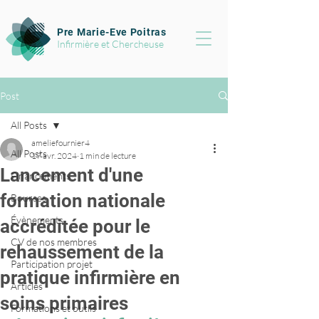
Pre Marie-Eve Poitras
Infirmière et Chercheuse
Post
All Posts
ameliefournier4
All Posts
17 avr. 2024
1 min de lecture
Lancement d'une
Financements
formation nationale
Bourses
Évènements
accréditée pour le
CV de nos membres
rehaussement de la
Participation projet
pratique infirmière en
Articles
soins primaires
Formations et outils