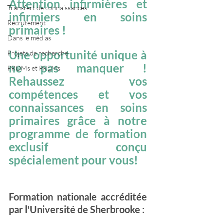
Attention infirmières et 
Transfert de connaissances
infirmiers en soins 
Recrutement
primaires !
Dans le médias
Une opportunité unique à 
Projets de recherche
ne pas manquer ! 
PROMs et PREMs
Rehaussez vos 
compétences et vos 
connaissances en soins 
primaires grâce à notre 
programme de formation 
exclusif conçu 
spécialement pour vous!
Formation nationale accréditée 
par l'Université de Sherbrooke :