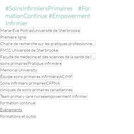
#SoinsInfirmiersPrimaires
#For
mationContinue
#Empowerment
Infirmier
Marie-Eve Poitras
Université de Sherbrooke
Première ligne
Chaire de recherche sur les pratiques professionnelles optimales en soins primaires
FMSS Université de Sherbrooke
Faculté de médecine et des sciences de la santé de l'Université de Sherbrooke
soins primaires
Pratique infirmière
Memorial University
Équipe soins primaires infirmière
ACIMF
Soins infirmiers primaires
CFPNA
cliniques de soins primaires canadiennes
Team primary care nurse
empowerment infirmier
formation continue
Évènements
Formations et outils
Transfert de connaissances