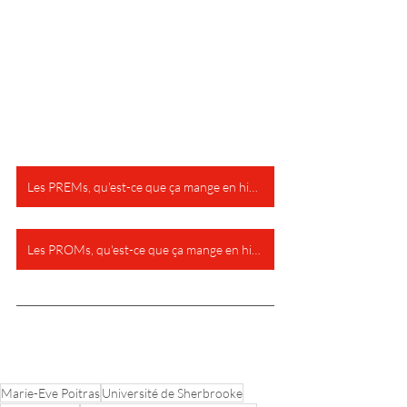
Les PREMs, qu'est-ce que ça mange en hiver?
Les PROMs, qu'est-ce que ça mange en hiver?
Marie-Eve Poitras
Université de Sherbrooke