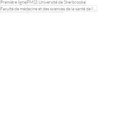
Première ligne
FMSS Université de Sherbrooke
Faculté de médecine et des sciences de la santé de l'Université de Sherbrooke
soins primaires
Partenariat patient
perspective patient
PREMs
patients
PROMs
Soins primaires
Équipe de recherche sur les pratiques professionelles optimales en soins primaires
Vanessa T Vaillancourt
GMF
Soins de santé
Première ligne en santé
Projet PaRIS
GMF-U
PaRIS-OCDE
Colloque Première Ligne en Santé
Symposium sur les innovations du Collège québécois des médecins de famille
Évènements
CV de nos membres
Transfert de connaissances
Posts récents
Voir tout