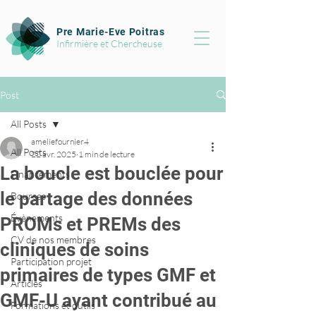
Pre Marie-Eve Poitras
Infirmière et Chercheuse
Post
All Posts
ameliefournier4
All Posts
22 avr. 2025
1 min de lecture
La boucle est bouclée pour
Financements
le partage des données
Bourses
Évènements
PROMs et PREMs des
CV de nos membres
cliniques de soins
Participation projet
primaires de types GMF et
Articles
GMF-U ayant contribué au
Formations et outils