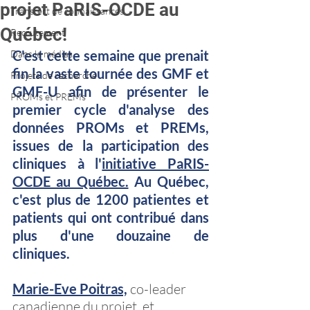
projet PaRIS-OCDE au
Transfert de connaissances
Québec!
Recrutement
C'est cette semaine que prenait 
Dans le médias
fin la vaste tournée des GMF et 
Projets de recherche
GMF-U afin de présenter le 
PROMs et PREMs
premier cycle d'analyse des 
données PROMs et PREMs, 
issues de la participation des 
cliniques à l'
initiative PaRIS-
OCDE au Québec.
 Au Québec, 
c'est plus de 1200 patientes et 
patients qui ont contribué dans 
plus d'une douzaine de 
cliniques.
Marie-Eve Poitras,
co-leader 
canadienne du projet, et 