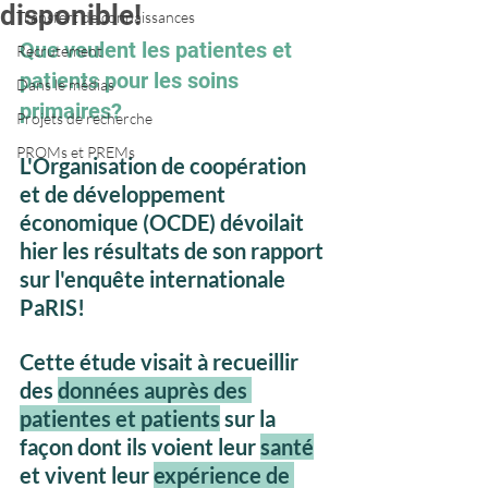
disponible!
Transfert de connaissances
Que veulent les patientes et 
Recrutement
patients pour les soins 
Dans le médias
primaires?
Projets de recherche
PROMs et PREMs
L'Organisation de coopération 
et de développement 
économique (OCDE) dévoilait 
hier les résultats de son rapport 
sur l'enquête internationale 
PaRIS!
Cette étude visait à recueillir 
des 
données auprès des 
patientes et patients
 sur la 
façon dont ils voient leur 
santé
et vivent leur 
expérience de 