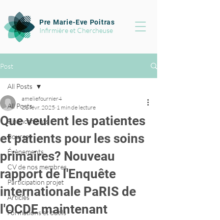
Pre Marie-Eve Poitras
Infirmière et Chercheuse
Post
All Posts
ameliefournier4
All Posts
21 févr. 2025
1 min de lecture
Que veulent les patientes
Financements
et patients pour les soins
Bourses
Évènements
primaires? Nouveau
CV de nos membres
rapport de l'Enquête
Participation projet
internationale PaRIS de
Articles
l'OCDE maintenant
Formations et outils