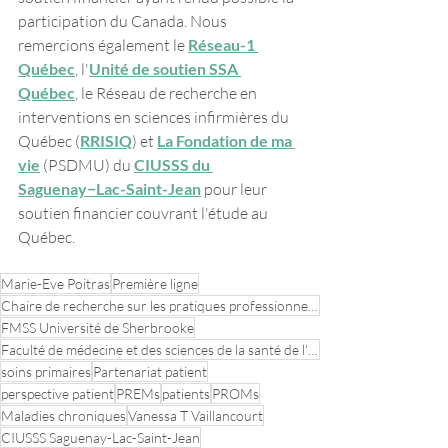
participation du Canada. Nous 
remercions également le 
Réseau-1 
Québec
, l'
Unité de soutien SSA 
Québec
, le Réseau de recherche en 
interventions en sciences infirmières du 
Québec (
RRISIQ
) et 
La Fondation de ma 
vie
 (PSDMU) du 
CIUSSS du 
Saguenay−Lac-Saint-Jean
 pour leur 
soutien financier couvrant l'étude au 
Québec.
Marie-Eve Poitras
Première ligne
Chaire de recherche sur les pratiques professionnelles optimales en soins primaires
FMSS Université de Sherbrooke
Faculté de médecine et des sciences de la santé de l'Université de Sherbrooke
soins primaires
Partenariat patient
perspective patient
PREMs
patients
PROMs
Maladies chroniques
Vanessa T Vaillancourt
CIUSSS Saguenay-Lac-Saint-Jean