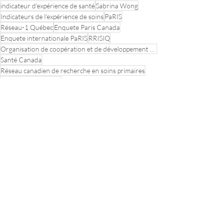
indicateur d'expérience de santé
Sabrina Wong
Indicateurs de l'expérience de soins
PaRIS
Réseau-1 Québec
Enquete Paris Canada
Enquete internationale PaRIS
RRISIQ
Organisation de coopération et de développement économique
Santé Canada
Réseau canadien de recherche en soins primaires
Fondation de ma Vie
Réseau de recherche en interventions en sciences infirmières du Québec
CV de nos membres
Participation projet
Formations et outils
Posts récents
Voir tout