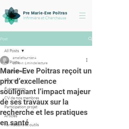
Pre Marie-Eve Poitras
Infirmière et Chercheuse
Post
All Posts
ameliefournier4
All Posts
10 févr.
1 min de lecture
Marie-Eve Poitras reçoit un
Financements
prix d’excellence
Bourses
Évènements
soulignant l’impact majeur
CV de nos membres
de ses travaux sur la
Participation projet
recherche et les pratiques
Articles
en santé
Formations et outils