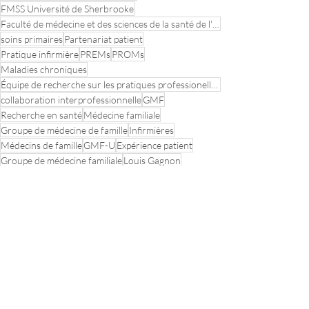
FMSS Université de Sherbrooke
Faculté de médecine et des sciences de la santé de l'Université de Sherbrooke
soins primaires
Partenariat patient
Pratique infirmière
PREMs
PROMs
Maladies chroniques
Équipe de recherche sur les pratiques professionelles optimales en soins primaires
collaboration interprofessionnelle
GMF
Recherche en santé
Médecine familiale
Groupe de médecine de famille
Infirmières
Médecins de famille
GMF-U
Expérience patient
Groupe de médecine familiale
Louis Gagnon
Lori Application
Lori Education
Engagement patient
Recherche partenariale
Données probantes
Faculté de médecine et des sciences de la santé
Décision partagée
Journée de la recherche
Évènements
CV de nos membres