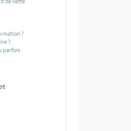
t de cette 
ormation ?
ire ?
 parfois 
et 