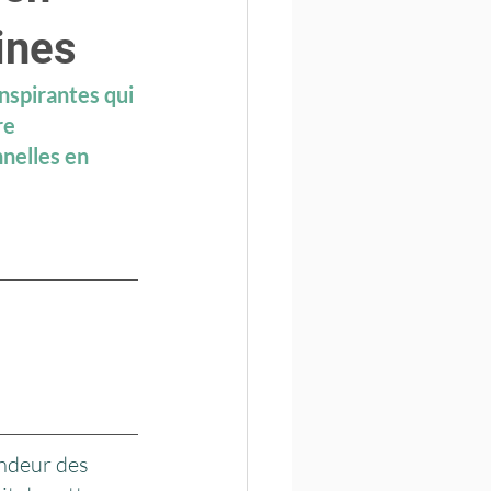
ines
nspirantes qui 
re 
nelles en 
ondeur des 