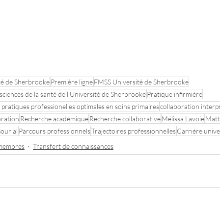
té de Sherbrooke
Première ligne
FMSS Université de Sherbrooke
sciences de la santé de l'Université de Sherbrooke
Pratique infirmière
 pratiques professionelles optimales en soins primaires
collaboration interp
oration
Recherche académique
Recherche collaborative
Mélissa Lavoie
Mat
ourial
Parcours professionnels
Trajectoires professionnelles
Carrière unive
 membres
Transfert de connaissances