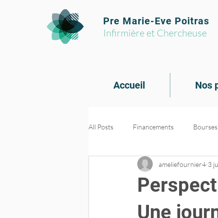
Pre Marie-Eve Poitras
Infirmière et Chercheuse
Accueil
Nos p
All Posts
Financements
Bourses
ameliefournier4
3 j
Formations et outils
Transfert 
Perspect
PROMs et PREMs
Une journ