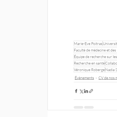
Marie-Eve Poitras
Universi
Faculté de médecine et des 
Équipe de recherche sur les
Recherche en santé
Collab
Véronique Roberge
Nadia S
Évènements
CV de nos