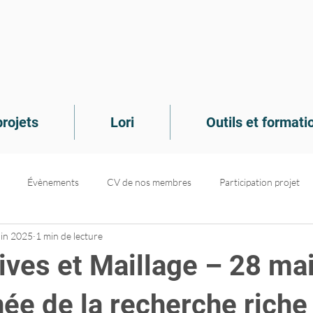
rojets
Lori
Outils et formati
Évènements
CV de nos membres
Participation projet
uin 2025
1 min de lecture
de connaissances
Recrutement
Dans le médias
Projets d
ives et Maillage – 28 ma
ée de la recherche riche