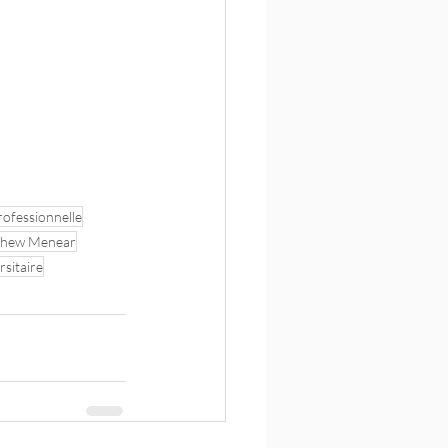
rofessionnelle
thew Menear
rsitaire