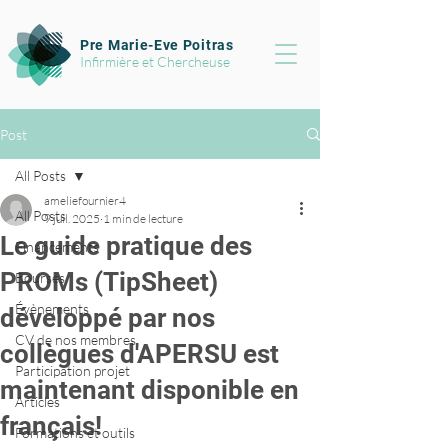
Pre Marie-Eve Poitras
Infirmière et Chercheuse
Post
All Posts
ameliefournier4
All Posts
9 juil. 2025
1 min de lecture
Le guide pratique des
Financements
PROMs (TipSheet)
Bourses
Évènements
développé par nos
CV de nos membres
collègues d'APERSU est
Participation projet
maintenant disponible en
Articles
français!
Formations et outils