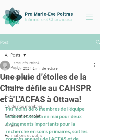
Pre Marie-Eve Poitras
Infirmière et Chercheuse
Post
All Posts
ameliefournier4
All Posts
4 juin 2024
1 min de lecture
Une pluie d’étoiles de la
Financements
Chaire défile au CAHSPR
Bourses
Évènements
et à L’ACFAS à Ottawa!
CV de nos membres
Pas moins de 6 membres de l’équipe 
Participation projet
étaient à Ottawa en mai pour deux 
événements importants pour la 
Articles
recherche en 
soins primaires
, soit les 
Formations et outils
congrès annuels de l’
A
CFAS et de 