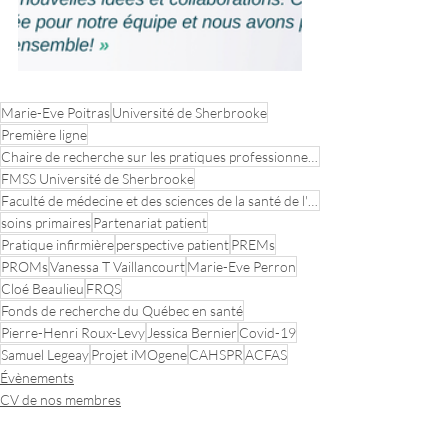
Marie-Eve Poitras
Université de Sherbrooke
Première ligne
Chaire de recherche sur les pratiques professionnelles optimales en soins primaires
FMSS Université de Sherbrooke
Faculté de médecine et des sciences de la santé de l'Université de Sherbrooke
soins primaires
Partenariat patient
Pratique infirmière
perspective patient
PREMs
PROMs
Vanessa T Vaillancourt
Marie-Eve Perron
Cloé Beaulieu
FRQS
Fonds de recherche du Québec en santé
Pierre-Henri Roux-Levy
Jessica Bernier
Covid-19
Samuel Legeay
Projet iMOgene
CAHSPR
ACFAS
Évènements
CV de nos membres
Transfert de connaissances