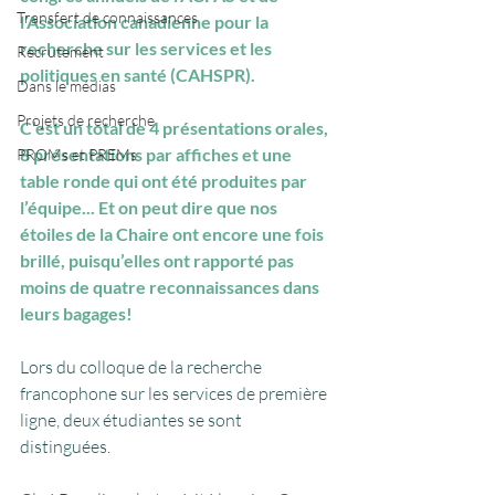
Transfert de connaissances
l’Association canadienne pour la 
recherche sur les services et les 
Recrutement
politiques en santé (
CAHSPR
).
Dans le médias
Projets de recherche
C’est un total de 4 présentations orales, 
8 présentations par affiches et une 
PROMs et PREMs
table ronde qui ont été produites par 
l’équipe... Et on peut dire que nos 
étoiles de la Chaire ont encore une fois 
brillé, puisqu’elles ont rapporté pas 
moins de quatre reconnaissances dans 
leurs bagages!
Lors du colloque de la recherche 
francophone sur les services de première 
ligne, deux étudiantes se sont 
distinguées. 