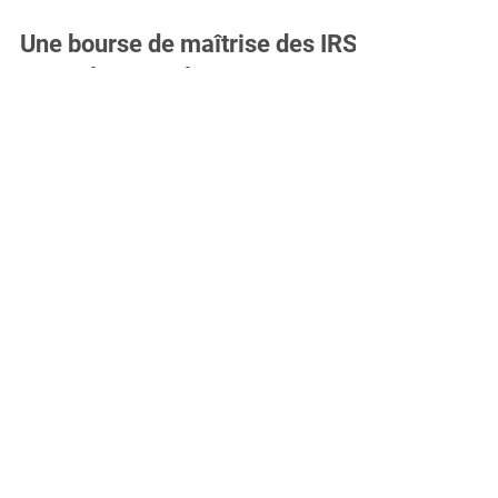
Une bourse de maîtrise des IRSC
pour Cloé Beaulieu!
Son projet d’études tend à décrire les trajectoires
professionnelles des infirmières et infirmiers durant
la pandémie de Covid-19.