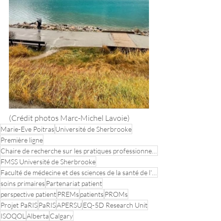
(Crédit photos Marc-Michel Lavoie)
Marie-Eve Poitras
Université de Sherbrooke
Première ligne
Chaire de recherche sur les pratiques professionnelles optimales en soins primaires
FMSS Université de Sherbrooke
Faculté de médecine et des sciences de la santé de l'Université de Sherbrooke
soins primaires
Partenariat patient
perspective patient
PREMs
patients
PROMs
Projet PaRIS
PaRIS
APERSU
EQ-5D Research Unit
ISOQOL
Alberta
Calgary