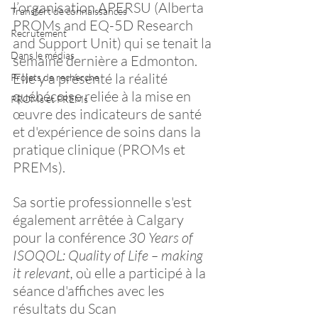
l’organisation APERSU (Alberta 
Transfert de connaissances
PROMs and EQ-5D Research 
Recrutement
and Support Unit) qui se tenait la 
Dans le médias
semaine dernière a Edmonton. 
Elle y a présenté la réalité 
Projets de recherche
québécoise reliée à la mise en 
PROMs et PREMs
œuvre des indicateurs de santé 
et d'expérience de soins dans la 
pratique clinique (PROMs et 
PREMs). 
Sa sortie professionnelle s'est 
également arrêtée à Calgary 
pour la conférence 
30 Years of 
ISOQOL: Quality of Life – making 
it relevant, 
où elle a participé à la 
séance d'affiches avec les 
résultats du Scan 