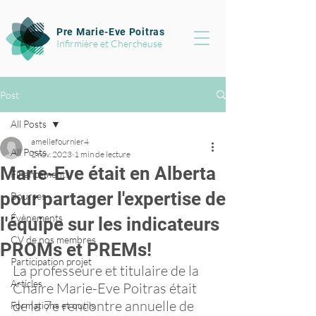
Pre Marie-Eve Poitras
Infirmière et Chercheuse
Post
All Posts
ameliefournier4
All Posts
2 nov. 2023
1 min de lecture
Marie-Eve était en Alberta
Financements
pour partager l'expertise de
Bourses
Évènements
l'équipe sur les indicateurs
CV de nos membres
PROMs et PREMs!
Participation projet
La professeure et titulaire de la 
Articles
Chaire Marie-Eve Poitras était 
de la 7e rencontre annuelle de 
Formations et outils