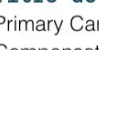
Nouvel article : Primary Care
Team Funding, Compensation
and Practice Models Across