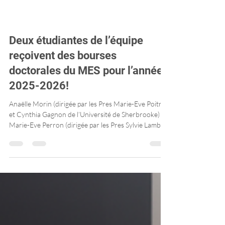
Deux étudiantes de l’équipe
reçoivent des bourses
doctorales du MES pour l’année
2025-2026!
Anaëlle Morin (dirigée par les Pres Marie-Eve Poitras
et Cynthia Gagnon de l’Université de Sherbrooke) et
Marie-Eve Perron (dirigée par les Pres Sylvie Lambert
de l’Université McGill et Marie-Eve Poitras) ont reçu
une subvention de recherche de 40 000$ chacune
pour leur projet doctoral!