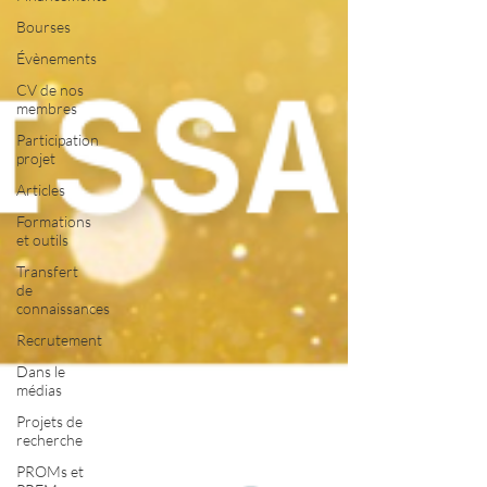
Bourses
Évènements
CV de nos
membres
Participation
projet
Articles
Formations
et outils
Transfert
de
connaissances
Recrutement
Dans le
médias
Projets de
recherche
PROMs et