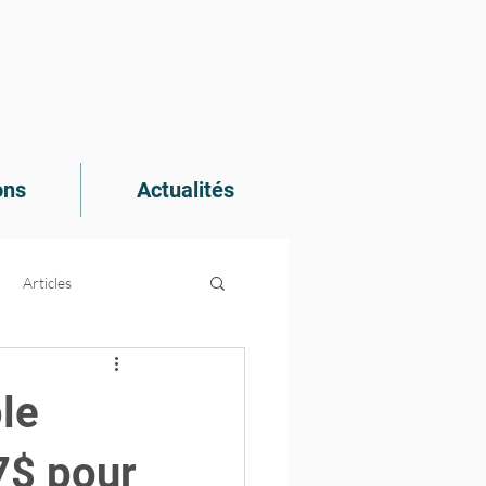
ons
Actualités
Articles
e recherche
le
7$ pour