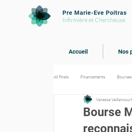
Pre Marie-Eve Poitras
Infirmière et Chercheuse
Accueil
Nos p
All Posts
Financements
Bourses
Vanessa Vaillancour
Formations et outils
Transfert 
Bourse M
PROMs et PREMs
reconnai