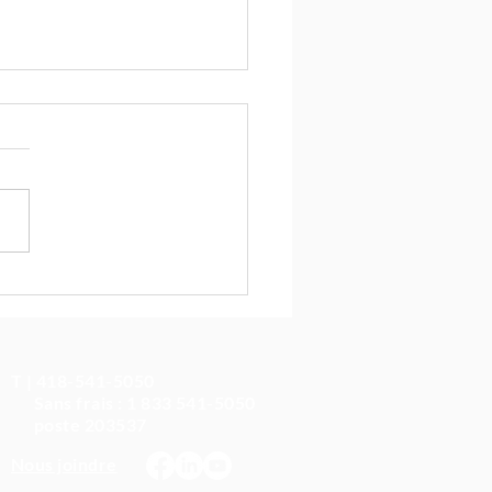
e tout dernier guide!
antation des PREMs en 6
es
T | 418-541-5050
Sans frais : 1 833 541-5050
poste 203537
Nous joindre