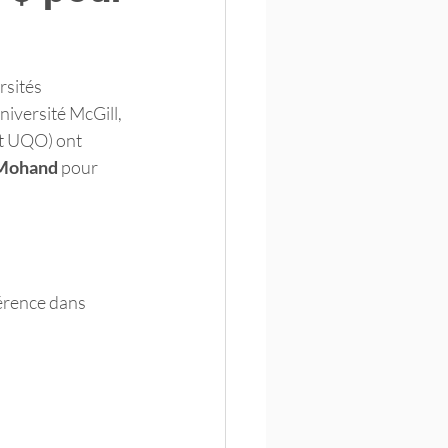
rsités 
iversité McGill, 
t UQO) ont 
 Mohand
 pour 
férence dans 