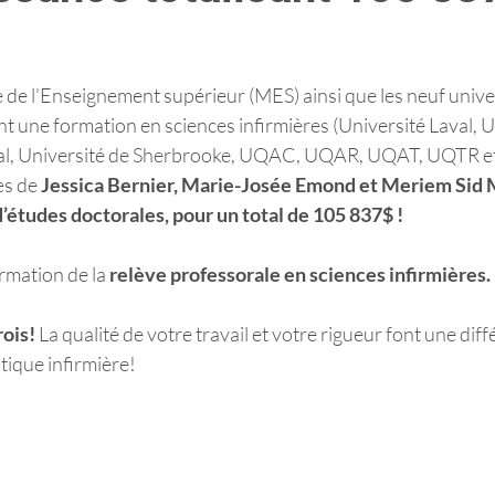
 de l’Enseignement supérieur (MES) ainsi que les neuf unive
t une formation en sciences infirmières (Université Laval, Un
al, Université de Sherbrooke, UQAC, UQAR, UQAT, UQTR e
s de 
Jessica Bernier, Marie-Josée Emond et Meriem Sid
’études doctorales, pour un total de 105 837$ !
rmation de la 
relève professorale en sciences infirmières.
ois! 
La qualité de votre travail et votre rigueur font une dif
tique infirmière!