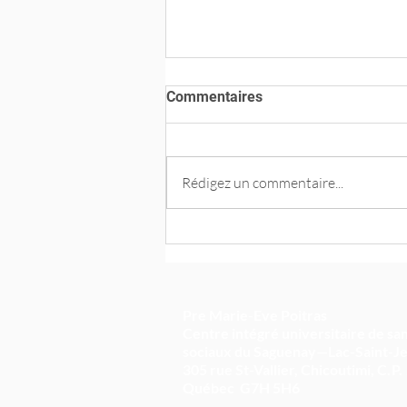
Commentaires
Rédigez un commentaire...
Comment mesurer les
impacts de l’utilisation des
données rapportées par les
patientes et patients?
Pre Marie-Eve Poitras
Centre intégré universitaire de san
sociaux du Saguenay—Lac-Saint-J
305 rue St-Vallier, Chicoutimi,
C.P.
Québec
G7H 5H6