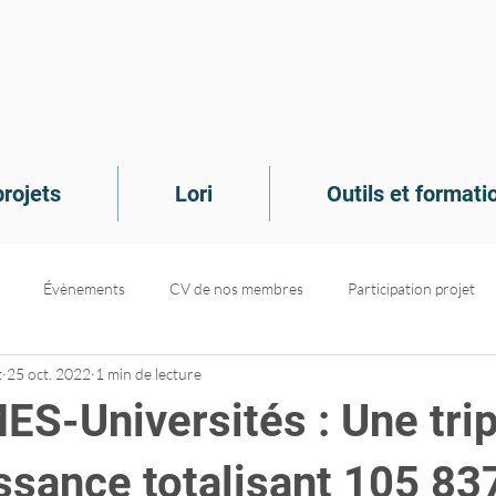
rojets
Lori
Outils et formati
Évènements
CV de nos membres
Participation projet
t
25 oct. 2022
1 min de lecture
de connaissances
Recrutement
Dans le médias
Projets d
ES-Universités : Une trip
ssance totalisant 105 83