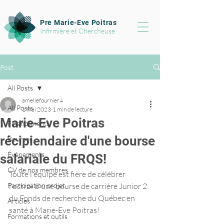
Pre Marie-Eve Poitras
Infirmière et Chercheuse
Post
All Posts
ameliefournier4
All Posts
1 mai 2023
1 min de lecture
Marie-Eve Poitras
Financements
récipiendaire d'une bourse
Bourses
Évènements
salariale du FRQS!
CV de nos membres
Toute l'équipe est fière de célébrer 
Participation projet
l'octroi d'une bourse de carrière Junior 2 
du Fonds de recherche du Québec en 
Articles
santé à Marie-Eve Poitras!
Formations et outils