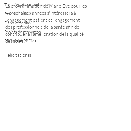
Transfert de connaissances
La programmation de Marie-Eve pour les 
4 prochaines années s'intéressera à 
Recrutement
l’engagement patient et l’engagement 
Dans le médias
des professionnels de la santé afin de 
Projets de recherche
contribuer à l’amélioration de la qualité 
des soins.
PROMs et PREMs
Félicitations!