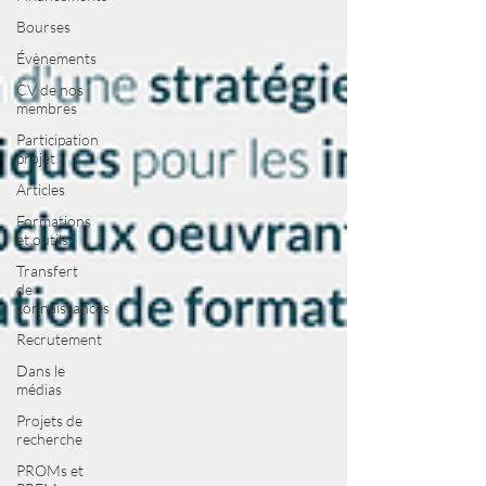
Bourses
Évènements
CV de nos
membres
Participation
projet
Articles
Formations
et outils
Transfert
de
connaissances
Recrutement
Dans le
médias
Projets de
recherche
PROMs et