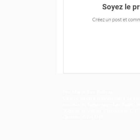
Soyez le pr
Créez un post et comm
Pre Marie-Eve Poitras
Centre intégré universitaire de san
sociaux du Saguenay—Lac-Saint-J
305 rue St-Vallier, Chicoutimi,
C.P.
Québec
G7H 5H6