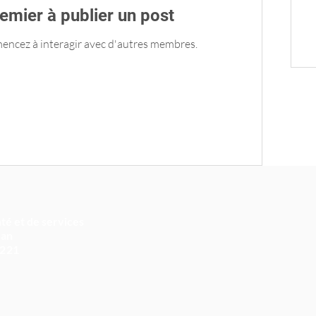
emier à publier un post
encez à interagir avec d'autres membres.
té et de services
ean
 221