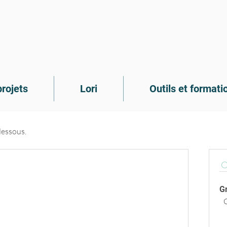
rojets
Lori
Outils et formati
dessous.
G
C