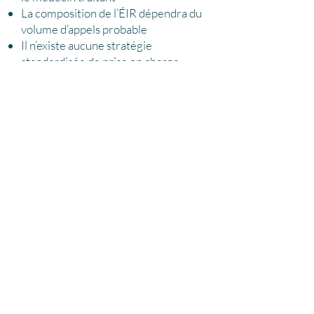
La composition de l’ÉIR dépendra du
volume d’appels probable
Il n’existe aucune stratégie
standardisée de prise en charge
d’une personne instable sur les
unités de soins généraux
EIR a des impacts positifs et est bien
perçue par les répondants
Le principal obstacle à l’implantation
est le manque de ressources
humaines