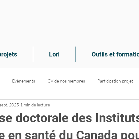
rojets
Lori
Outils et formati
Évènements
CV de nos membres
Participation projet
sept. 2025
1 min de lecture
de connaissances
Recrutement
Dans le médias
Projets d
e doctorale des Institut
e en santé du Canada po