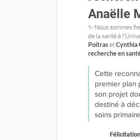
Anaëlle 
✨ Nous sommes fier
de la santé à l'Uni
Poitras 
et 
Cynthia
recherche en sant
Cette reconn
premier plan 
son projet doc
destiné à décr
soins primair
Félicitatio