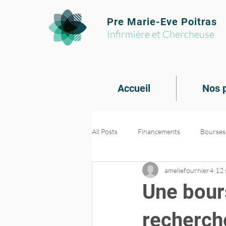
Pre Marie-Eve Poitras
Infirmière et Chercheuse
Accueil
Nos p
All Posts
Financements
Bourses
ameliefournier4
12 
Formations et outils
Transfert 
Une bours
PROMs et PREMs
recherch