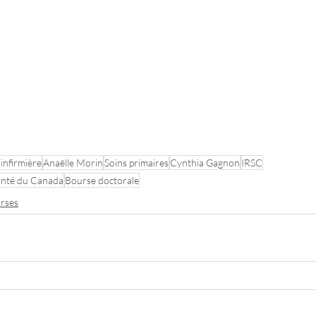
infirmière
Anaëlle Morin
Soins primaires
Cynthia Gagnon
IRSC
santé du Canada
Bourse doctorale
rses