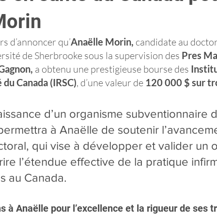
Morin
s d’annoncer qu’
Anaëlle Morin, 
candidate au doctor
versité de Sherbrooke sous la supervision des 
Pres Ma
 Gagnon,
 a obtenu une prestigieuse bourse des 
Instit
é du Canada (IRSC)
, d’une valeur de 
120 000 $ sur tr
aissance d’un organisme subventionnaire d
permettra à Anaëlle de soutenir l’avancem
toral, qui vise à développer et valider un ou
ire l’étendue effective de la pratique infir
es au Canada.
ns à Anaëlle pour l’excellence et la rigueur de ses t