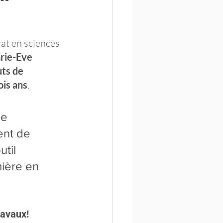
at en sciences 
rie-Eve 
uts de 
ois ans
.
e 
ent de 
til 
mière en 
ravaux!